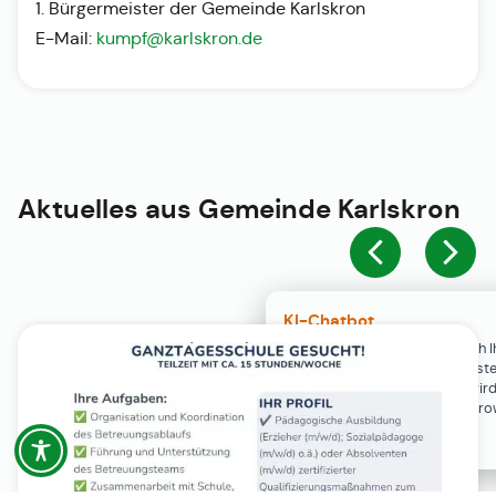
1. Bürgermeister der Gemeinde Karlskron
E-Mail:
kumpf@karlskron.de
Aktuelles aus
Gemeinde Karlskron
KI-Chatbot
Der KI-Chatbot steht erst nach I
Einwilligung in den Cookie-Einste
Verfügung. Der Chat-Verlauf wir
ausschließlich lokal in Ihrem Br
gespeichert.