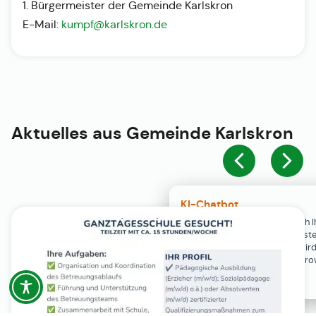
1. Bürgermeister der Gemeinde Karlskron
E-Mail:
kumpf@karlskron.de
Aktuelles aus
Gemeinde Karlskron
KI-Chatbot
Der KI-Chatbot steht erst nach I
Einwilligung in den Cookie-Einste
Verfügung. Der Chat-Verlauf wir
ausschließlich lokal in Ihrem Br
gespeichert.