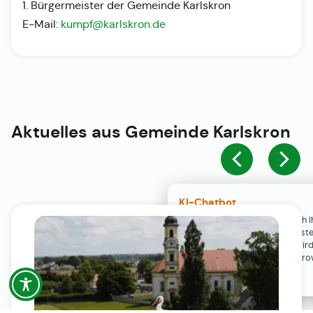
1. Bürgermeister der Gemeinde Karlskron
E-Mail:
kumpf@karlskron.de
Aktuelles aus
Gemeinde Karlskron
KI-Chatbot
Der KI-Chatbot steht erst nach I
Einwilligung in den Cookie-Einste
Verfügung. Der Chat-Verlauf wir
ausschließlich lokal in Ihrem Br
gespeichert.