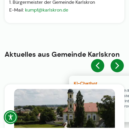
1. Bürgermeister der Gemeinde Karlskron
E-Mail:
kumpf@karlskron.de
Aktuelles aus
Gemeinde Karlskron
KI-Chatbot
Der KI-Chatbot steht erst nach I
Einwilligung in den Cookie-Einste
Verfügung. Der Chat-Verlauf wir
ausschließlich lokal in Ihrem Br
gespeichert.