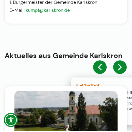
1. Bürgermeister der Gemeinde Karlskron
E-Mail:
kumpf@karlskron.de
Aktuelles aus
Gemeinde Karlskron
KI-Chatbot
Der KI-Chatbot steht erst nach I
Einwilligung in den Cookie-Einste
Verfügung. Der Chat-Verlauf wir
ausschließlich lokal in Ihrem Br
gespeichert.