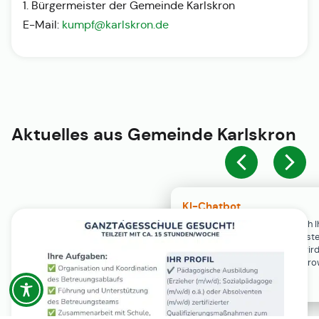
1. Bürgermeister der Gemeinde Karlskron
E-Mail:
kumpf@karlskron.de
Aktuelles aus
Gemeinde Karlskron
KI-Chatbot
Der KI-Chatbot steht erst nach I
Einwilligung in den Cookie-Einste
Verfügung. Der Chat-Verlauf wir
ausschließlich lokal in Ihrem Br
gespeichert.