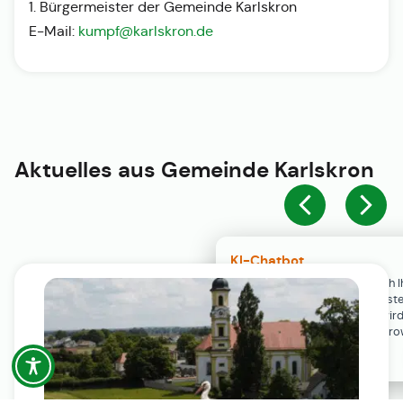
1. Bürgermeister der Gemeinde Karlskron
E-Mail:
kumpf@karlskron.de
Aktuelles aus
Gemeinde Karlskron
KI-Chatbot
Der KI-Chatbot steht erst nach I
Einwilligung in den Cookie-Einste
Verfügung. Der Chat-Verlauf wir
ausschließlich lokal in Ihrem Br
gespeichert.