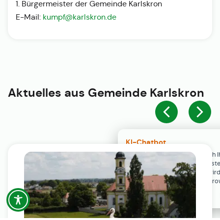
1. Bürgermeister der Gemeinde Karlskron
E-Mail:
kumpf@karlskron.de
Aktuelles aus
Gemeinde Karlskron
KI-Chatbot
Der KI-Chatbot steht erst nach I
Einwilligung in den Cookie-Einste
Verfügung. Der Chat-Verlauf wir
ausschließlich lokal in Ihrem Br
gespeichert.