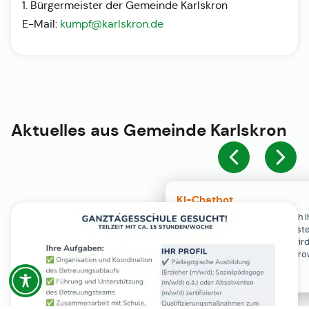
1. Bürgermeister der Gemeinde Karlskron
E-Mail:
kumpf@karlskron.de
Aktuelles aus
Gemeinde Karlskron
KI-Chatbot
Der KI-Chatbot steht erst nach I
Einwilligung in den Cookie-Einste
Verfügung. Der Chat-Verlauf wir
ausschließlich lokal in Ihrem Br
gespeichert.