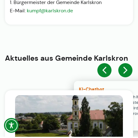
1. Bürgermeister der Gemeinde Karlskron
E-Mail:
kumpf@karlskron.de
Aktuelles aus
Gemeinde Karlskron
KI-Chatbot
Der KI-Chatbot steht erst nach I
Einwilligung in den Cookie-Einste
Verfügung. Der Chat-Verlauf wir
ausschließlich lokal in Ihrem Br
gespeichert.