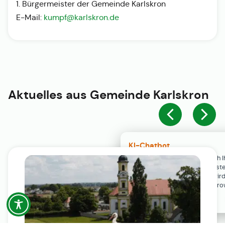
1. Bürgermeister der Gemeinde Karlskron
E-Mail:
kumpf@karlskron.de
Aktuelles aus
Gemeinde Karlskron
KI-Chatbot
Der KI-Chatbot steht erst nach I
Einwilligung in den Cookie-Einste
Verfügung. Der Chat-Verlauf wir
ausschließlich lokal in Ihrem Br
gespeichert.