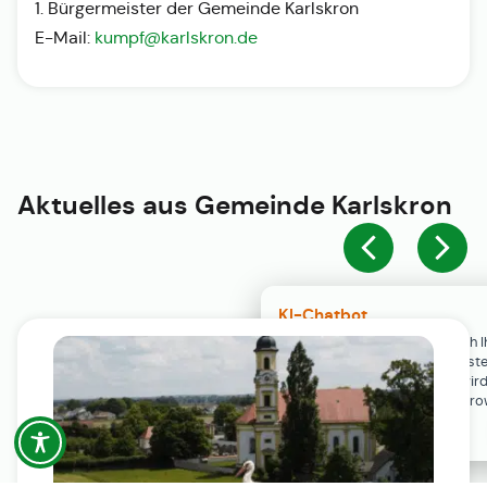
1. Bürgermeister der Gemeinde Karlskron
E-Mail:
kumpf@karlskron.de
Aktuelles aus
Gemeinde Karlskron
KI-Chatbot
Der KI-Chatbot steht erst nach I
Einwilligung in den Cookie-Einste
Verfügung. Der Chat-Verlauf wir
ausschließlich lokal in Ihrem Br
gespeichert.