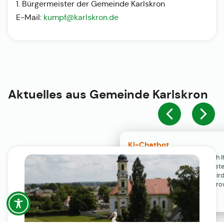
1. Bürgermeister der Gemeinde Karlskron
E-Mail:
kumpf@karlskron.de
Aktuelles aus
Gemeinde Karlskron
KI-Chatbot
Der KI-Chatbot steht erst nach I
Einwilligung in den Cookie-Einste
Verfügung. Der Chat-Verlauf wir
ausschließlich lokal in Ihrem Br
gespeichert.