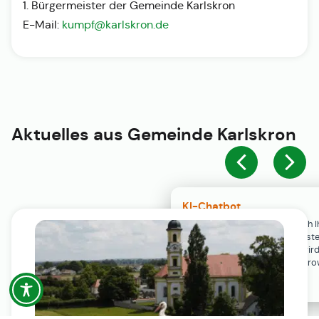
1. Bürgermeister der Gemeinde Karlskron
E-Mail:
kumpf@karlskron.de
Aktuelles aus
Gemeinde Karlskron
KI-Chatbot
Der KI-Chatbot steht erst nach I
Einwilligung in den Cookie-Einste
Verfügung. Der Chat-Verlauf wir
ausschließlich lokal in Ihrem Br
gespeichert.