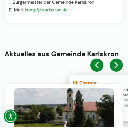
1. Bürgermeister der Gemeinde Karlskron
E-Mail:
kumpf@karlskron.de
Aktuelles aus
Gemeinde Karlskron
KI-Chatbot
Der KI-Chatbot steht erst nach I
Einwilligung in den Cookie-Einste
Verfügung. Der Chat-Verlauf wir
ausschließlich lokal in Ihrem Br
gespeichert.