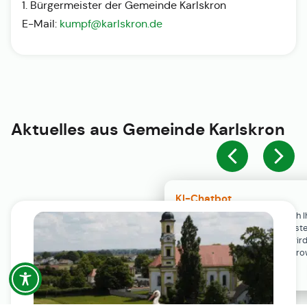
1. Bürgermeister der Gemeinde Karlskron
E-Mail:
kumpf@karlskron.de
Aktuelles aus
Gemeinde Karlskron
KI-Chatbot
Der KI-Chatbot steht erst nach I
Einwilligung in den Cookie-Einste
Verfügung. Der Chat-Verlauf wir
ausschließlich lokal in Ihrem Br
gespeichert.