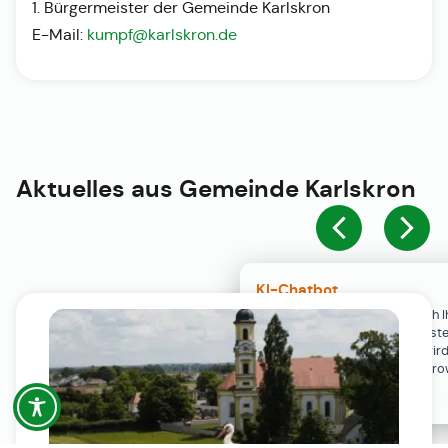
1. Bürgermeister der Gemeinde Karlskron
E-Mail:
kumpf@karlskron.de
Aktuelles aus
Gemeinde Karlskron
KI-Chatbot
Der KI-Chatbot steht erst nach I
Einwilligung in den Cookie-Einste
Verfügung. Der Chat-Verlauf wir
ausschließlich lokal in Ihrem Br
gespeichert.