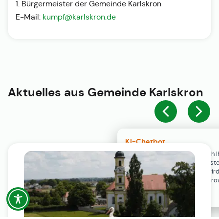
1. Bürgermeister der Gemeinde Karlskron
E-Mail:
kumpf@karlskron.de
Aktuelles aus
Gemeinde Karlskron
KI-Chatbot
Der KI-Chatbot steht erst nach I
Einwilligung in den Cookie-Einste
Verfügung. Der Chat-Verlauf wir
ausschließlich lokal in Ihrem Br
gespeichert.