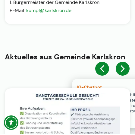
1. Bürgermeister der Gemeinde Karlskron
E-Mail:
kumpf@karlskron.de
Aktuelles aus
Gemeinde Karlskron
KI-Chatbot
Der KI-Chatbot steht erst nach I
Einwilligung in den Cookie-Einste
Verfügung. Der Chat-Verlauf wir
ausschließlich lokal in Ihrem Br
gespeichert.