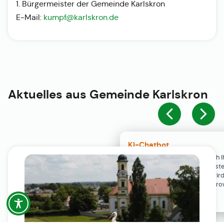
1. Bürgermeister der Gemeinde Karlskron
E-Mail:
kumpf@karlskron.de
Aktuelles aus
Gemeinde Karlskron
KI-Chatbot
Der KI-Chatbot steht erst nach I
Einwilligung in den Cookie-Einste
Verfügung. Der Chat-Verlauf wir
ausschließlich lokal in Ihrem Br
gespeichert.