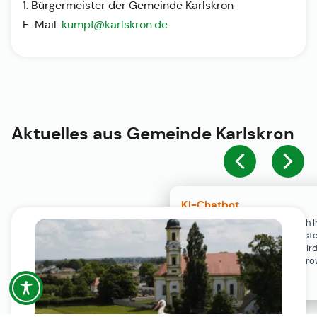
1. Bürgermeister der Gemeinde Karlskron
E-Mail:
kumpf@karlskron.de
Aktuelles aus
Gemeinde Karlskron
KI-Chatbot
Der KI-Chatbot steht erst nach I
Einwilligung in den Cookie-Einste
Verfügung. Der Chat-Verlauf wir
ausschließlich lokal in Ihrem Br
gespeichert.