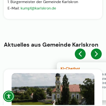
1. Bürgermeister der Gemeinde Karlskron
E-Mail:
kumpf@karlskron.de
Aktuelles aus
Gemeinde Karlskron
KI-Chatbot
Der KI-Chatbot steht erst nach I
Einwilligung in den Cookie-Einste
Verfügung. Der Chat-Verlauf wir
ausschließlich lokal in Ihrem Br
gespeichert.