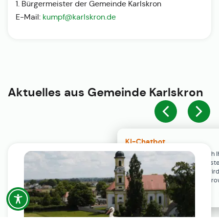
1. Bürgermeister der Gemeinde Karlskron
E-Mail:
kumpf@karlskron.de
Aktuelles aus
Gemeinde Karlskron
KI-Chatbot
Der KI-Chatbot steht erst nach I
Einwilligung in den Cookie-Einste
Verfügung. Der Chat-Verlauf wir
ausschließlich lokal in Ihrem Br
gespeichert.