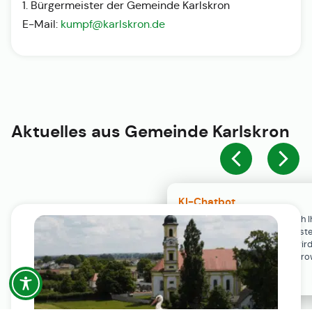
1. Bürgermeister der Gemeinde Karlskron
E-Mail:
kumpf@karlskron.de
Aktuelles aus
Gemeinde Karlskron
KI-Chatbot
Der KI-Chatbot steht erst nach I
Einwilligung in den Cookie-Einste
Verfügung. Der Chat-Verlauf wir
ausschließlich lokal in Ihrem Br
gespeichert.