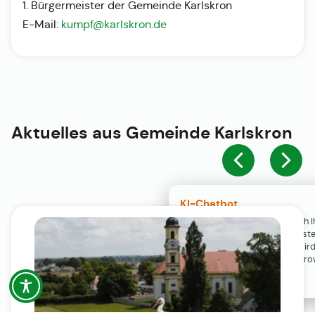
1. Bürgermeister der Gemeinde Karlskron
E-Mail:
kumpf@karlskron.de
Aktuelles aus
Gemeinde Karlskron
KI-Chatbot
Der KI-Chatbot steht erst nach I
Einwilligung in den Cookie-Einste
Verfügung. Der Chat-Verlauf wir
ausschließlich lokal in Ihrem Br
gespeichert.