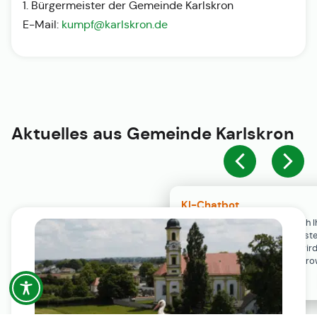
1. Bürgermeister der Gemeinde Karlskron
E-Mail:
kumpf@karlskron.de
Aktuelles aus
Gemeinde Karlskron
KI-Chatbot
Der KI-Chatbot steht erst nach I
Einwilligung in den Cookie-Einste
Verfügung. Der Chat-Verlauf wir
ausschließlich lokal in Ihrem Br
gespeichert.