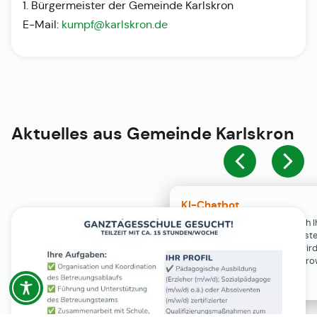
1. Bürgermeister der Gemeinde Karlskron
E-Mail:
kumpf@karlskron.de
Aktuelles aus
Gemeinde Karlskron
KI-Chatbot
Der KI-Chatbot steht erst nach I
Einwilligung in den Cookie-Einste
Verfügung. Der Chat-Verlauf wir
ausschließlich lokal in Ihrem Br
gespeichert.