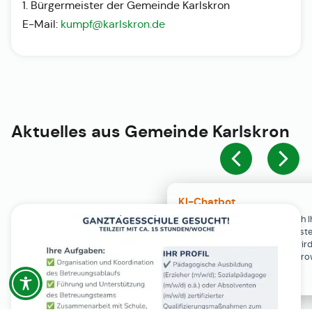
1. Bürgermeister der Gemeinde Karlskron
E-Mail:
kumpf@karlskron.de
Aktuelles aus
Gemeinde Karlskron
KI-Chatbot
Der KI-Chatbot steht erst nach I
Einwilligung in den Cookie-Einste
Verfügung. Der Chat-Verlauf wir
ausschließlich lokal in Ihrem Br
gespeichert.