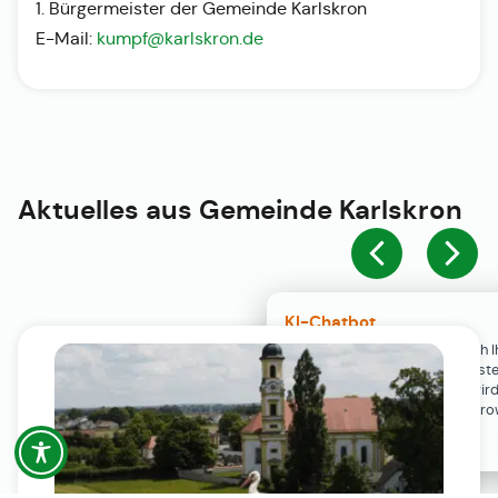
1. Bürgermeister der Gemeinde Karlskron
E-Mail:
kumpf@karlskron.de
Aktuelles aus
Gemeinde Karlskron
KI-Chatbot
Der KI-Chatbot steht erst nach I
Einwilligung in den Cookie-Einste
Verfügung. Der Chat-Verlauf wir
ausschließlich lokal in Ihrem Br
gespeichert.