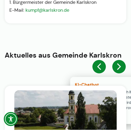
1. Bürgermeister der Gemeinde Karlskron
E-Mail:
kumpf@karlskron.de
Aktuelles aus
Gemeinde Karlskron
KI-Chatbot
Der KI-Chatbot steht erst nach I
Einwilligung in den Cookie-Einste
Verfügung. Der Chat-Verlauf wir
ausschließlich lokal in Ihrem Br
gespeichert.