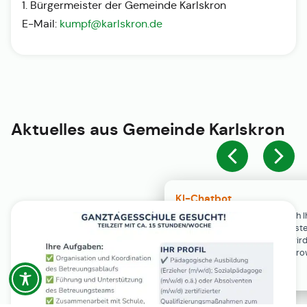
1. Bürgermeister der Gemeinde Karlskron
E-Mail:
kumpf@karlskron.de
Aktuelles aus
Gemeinde Karlskron
KI-Chatbot
Der KI-Chatbot steht erst nach I
Einwilligung in den Cookie-Einste
Verfügung. Der Chat-Verlauf wir
ausschließlich lokal in Ihrem Br
gespeichert.