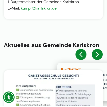
1. Bürgermeister der Gemeinde Karlskron
E-Mail:
kumpf@karlskron.de
Aktuelles aus
Gemeinde Karlskron
KI-Chatbot
Der KI-Chatbot steht erst nach I
Einwilligung in den Cookie-Einste
Verfügung. Der Chat-Verlauf wir
ausschließlich lokal in Ihrem Br
gespeichert.