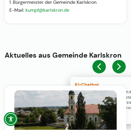
1. Bürgermeister der Gemeinde Karlskron
E-Mail:
kumpf@karlskron.de
Aktuelles aus
Gemeinde Karlskron
KI-Chatbot
Der KI-Chatbot steht erst nach I
Einwilligung in den Cookie-Einste
Verfügung. Der Chat-Verlauf wir
ausschließlich lokal in Ihrem Br
gespeichert.