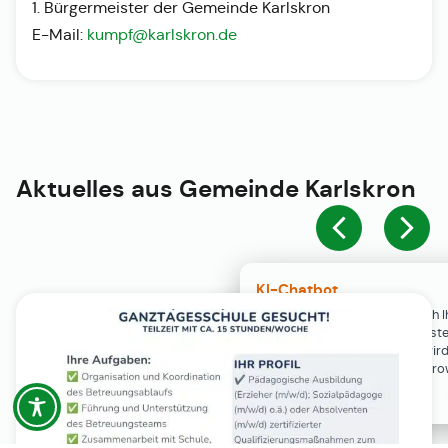
1. Bürgermeister der Gemeinde Karlskron
E-Mail:
kumpf@karlskron.de
Aktuelles aus
Gemeinde Karlskron
KI-Chatbot
Der KI-Chatbot steht erst nach I
Einwilligung in den Cookie-Einste
Verfügung. Der Chat-Verlauf wir
ausschließlich lokal in Ihrem Br
gespeichert.