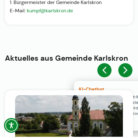
1. Bürgermeister der Gemeinde Karlskron
E-Mail:
kumpf@karlskron.de
Aktuelles aus
Gemeinde Karlskron
KI-Chatbot
Der KI-Chatbot steht erst nach I
Einwilligung in den Cookie-Einste
Verfügung. Der Chat-Verlauf wir
ausschließlich lokal in Ihrem Br
gespeichert.