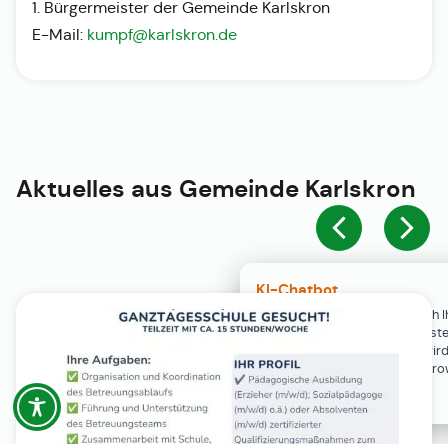
1. Bürgermeister der Gemeinde Karlskron
E-Mail:
kumpf@karlskron.de
Aktuelles aus
Gemeinde Karlskron
KI-Chatbot
Der KI-Chatbot steht erst nach I
Einwilligung in den Cookie-Einste
Verfügung. Der Chat-Verlauf wir
ausschließlich lokal in Ihrem Br
gespeichert.