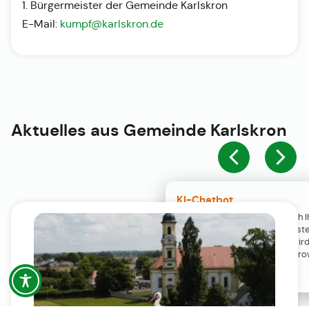
1. Bürgermeister der Gemeinde Karlskron
E-Mail:
kumpf@karlskron.de
Aktuelles aus
Gemeinde Karlskron
KI-Chatbot
Der KI-Chatbot steht erst nach I
Einwilligung in den Cookie-Einste
Verfügung. Der Chat-Verlauf wir
ausschließlich lokal in Ihrem Br
gespeichert.