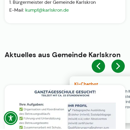
1. Bürgermeister der Gemeinde Karlskron
E-Mail:
kumpf@karlskron.de
Aktuelles aus
Gemeinde Karlskron
KI-Chatbot
Der KI-Chatbot steht erst nach I
Einwilligung in den Cookie-Einste
Verfügung. Der Chat-Verlauf wir
ausschließlich lokal in Ihrem Br
gespeichert.