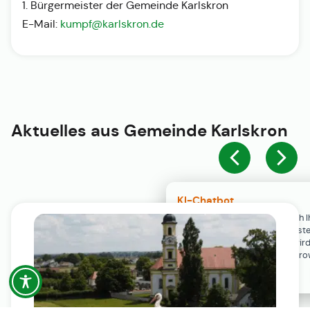
1. Bürgermeister der Gemeinde Karlskron
E-Mail:
kumpf@karlskron.de
Aktuelles aus
Gemeinde Karlskron
KI-Chatbot
Der KI-Chatbot steht erst nach I
Einwilligung in den Cookie-Einste
Verfügung. Der Chat-Verlauf wir
ausschließlich lokal in Ihrem Br
gespeichert.