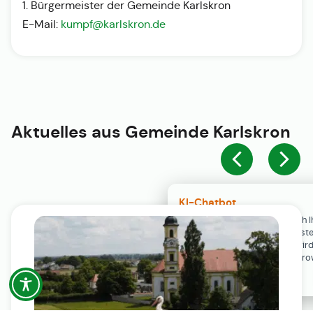
1. Bürgermeister der Gemeinde Karlskron
E-Mail:
kumpf@karlskron.de
Aktuelles aus
Gemeinde Karlskron
KI-Chatbot
Der KI-Chatbot steht erst nach I
Einwilligung in den Cookie-Einste
Verfügung. Der Chat-Verlauf wir
ausschließlich lokal in Ihrem Br
gespeichert.