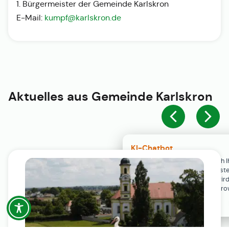
1. Bürgermeister der Gemeinde Karlskron
E-Mail:
kumpf@karlskron.de
Aktuelles aus
Gemeinde Karlskron
KI-Chatbot
Der KI-Chatbot steht erst nach I
Einwilligung in den Cookie-Einste
Verfügung. Der Chat-Verlauf wir
ausschließlich lokal in Ihrem Br
gespeichert.