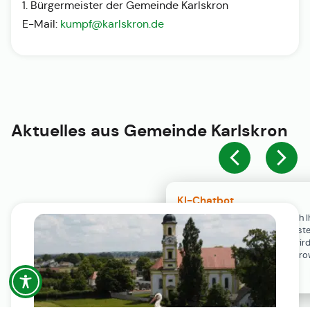
1. Bürgermeister der Gemeinde Karlskron
E-Mail:
kumpf@karlskron.de
Aktuelles aus
Gemeinde Karlskron
KI-Chatbot
Der KI-Chatbot steht erst nach I
Einwilligung in den Cookie-Einste
Verfügung. Der Chat-Verlauf wir
ausschließlich lokal in Ihrem Br
gespeichert.