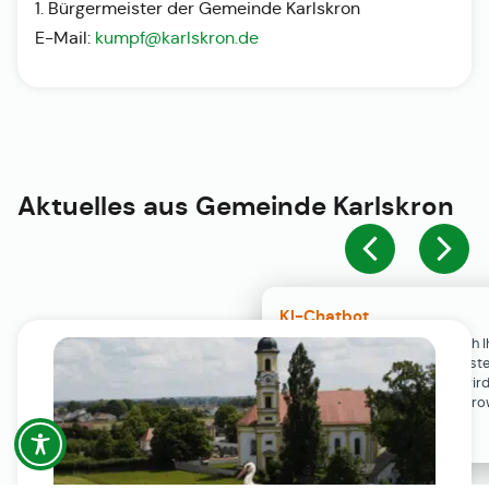
1. Bürgermeister der Gemeinde Karlskron
E-Mail:
kumpf@karlskron.de
Aktuelles aus
Gemeinde Karlskron
KI-Chatbot
Der KI-Chatbot steht erst nach I
Einwilligung in den Cookie-Einste
Verfügung. Der Chat-Verlauf wir
ausschließlich lokal in Ihrem Br
gespeichert.