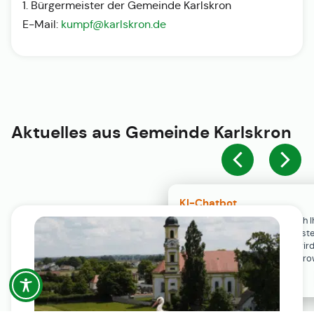
1. Bürgermeister der Gemeinde Karlskron
E-Mail:
kumpf@karlskron.de
Aktuelles aus
Gemeinde Karlskron
KI-Chatbot
Der KI-Chatbot steht erst nach I
Einwilligung in den Cookie-Einste
Verfügung. Der Chat-Verlauf wir
ausschließlich lokal in Ihrem Br
gespeichert.