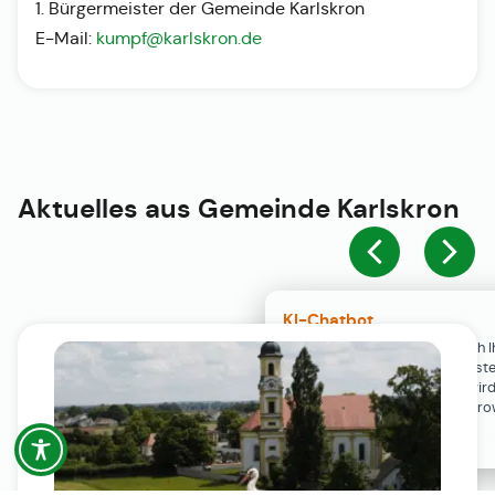
1. Bürgermeister der Gemeinde Karlskron
E-Mail:
kumpf@karlskron.de
Aktuelles aus
Gemeinde Karlskron
KI-Chatbot
Der KI-Chatbot steht erst nach I
Einwilligung in den Cookie-Einste
Verfügung. Der Chat-Verlauf wir
ausschließlich lokal in Ihrem Br
gespeichert.