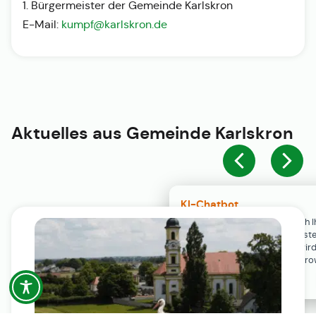
1. Bürgermeister der Gemeinde Karlskron
E-Mail:
kumpf@karlskron.de
Aktuelles aus
Gemeinde Karlskron
KI-Chatbot
Der KI-Chatbot steht erst nach I
Einwilligung in den Cookie-Einste
Verfügung. Der Chat-Verlauf wir
ausschließlich lokal in Ihrem Br
gespeichert.