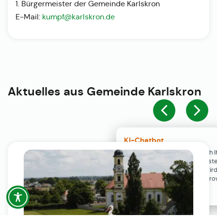
1. Bürgermeister der Gemeinde Karlskron
E-Mail:
kumpf@karlskron.de
Aktuelles aus
Gemeinde Karlskron
KI-Chatbot
Der KI-Chatbot steht erst nach I
Einwilligung in den Cookie-Einste
Verfügung. Der Chat-Verlauf wir
ausschließlich lokal in Ihrem Br
gespeichert.