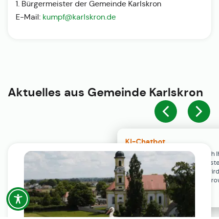
1. Bürgermeister der Gemeinde Karlskron
E-Mail:
kumpf@karlskron.de
Aktuelles aus
Gemeinde Karlskron
KI-Chatbot
Der KI-Chatbot steht erst nach I
Einwilligung in den Cookie-Einste
Verfügung. Der Chat-Verlauf wir
ausschließlich lokal in Ihrem Br
gespeichert.