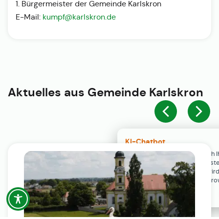
1. Bürgermeister der Gemeinde Karlskron
E-Mail:
kumpf@karlskron.de
Aktuelles aus
Gemeinde Karlskron
KI-Chatbot
Der KI-Chatbot steht erst nach I
Einwilligung in den Cookie-Einste
Verfügung. Der Chat-Verlauf wir
ausschließlich lokal in Ihrem Br
gespeichert.