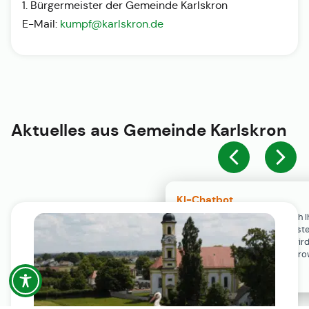
1. Bürgermeister der Gemeinde Karlskron
E-Mail:
kumpf@karlskron.de
Aktuelles aus
Gemeinde Karlskron
KI-Chatbot
Der KI-Chatbot steht erst nach I
Einwilligung in den Cookie-Einste
Verfügung. Der Chat-Verlauf wir
ausschließlich lokal in Ihrem Br
gespeichert.